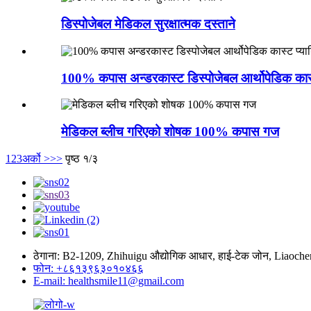
डिस्पोजेबल मेडिकल सुरक्षात्मक दस्ताने
100% कपास अन्डरकास्ट डिस्पोजेबल आर्थोपेडिक कास
मेडिकल ब्लीच गरिएको शोषक 100% कपास गज
1
2
3
अर्को >
>>
पृष्ठ १/३
ठेगाना: B2-1209, Zhihuigu औद्योगिक आधार, हाई-टेक जोन, Liaoche
फोन: +८६१३९६३०१०४६६
E-mail: healthsmile11@gmail.com