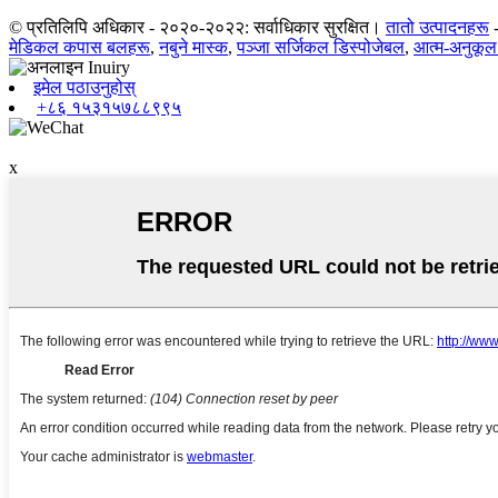
© प्रतिलिपि अधिकार - २०२०-२०२२: सर्वाधिकार सुरक्षित।
तातो उत्पादनहरू
मेडिकल कपास बलहरू
,
नबुने मास्क
,
पञ्जा सर्जिकल डिस्पोजेबल
,
आत्म-अनुकूल 
इमेल पठाउनुहोस्
+८६ १५३१५७८८९९५
x