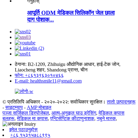
आपूर्ति ODM मेडिकल सिलिकॉन जेल छाला
दाग पोशाक...
ठेगाना: B2-1209, Zhihuigu औद्योगिक आधार, हाई-टेक जोन,
Liaocheng शहर, Shandong प्रान्त, चीन
फोन: +८६१३९६३०१०४६६
E-mail: healthsmile11@gmail.com
© प्रतिलिपि अधिकार - २०२०-२०२२: सर्वाधिकार सुरक्षित।
तातो उत्पादनहरू
-
साइटम्याप
-
AMP मोबाइल
पञ्जा सर्जिकल डिस्पोजेबल
,
आत्म-अनुकूल घाउ ड्रेसिंग
,
मेडिकल कपास
बलहरू
,
मेडिकल मा कपास
,
एन्टिसेप्टिक कीटाणुनाशक
,
नबुने मास्क
,
इमेल पठाउनुहोस्
+८६ १५३१५७८८९९५