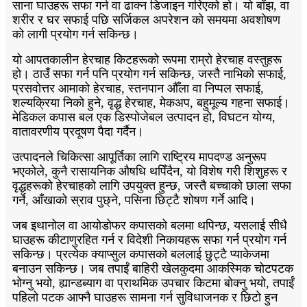
साना घाउहरू सफा गर्न वा ढाक्न डिजाइन गरिएको हो। यो बाँझ, वा
शरीर र घर सफाई पछि सर्जिकल अपरेशन को समयमा अवशोषण
को लागी प्रयोग गर्न सकिन्छ।
यो आपतकालीन हेरचाह किटहरूको रूपमा राम्रो हेरचाह वस्तुहरू
हो। ठाउँ सफा गर्न पनि प्रयोग गर्न सकिन्छ, जस्तै नाभिको सफाई,
प्रसवोत्तर आमाको हेरचाह, स्तनपान औँला वा निप्पल सफाई,
शल्यक्रिया निको हुने, वृद्ध हेरचाह, मेकअप, बहुमूल्य गहना सफाई।
मेडिकल कपास बल एक डिस्पोजेबल उत्पादन हो, विघटन योग्य,
वातावरणीय प्रदूषण पैदा गर्दैन।
उत्पादनले चिकित्सा आपूर्तिका लागि राष्ट्रिय मापदण्ड अनुरूप
भएकोले, कुनै रासायनिक औषधि थपिँदैन, यो विशेष गरी शिशुहरू र
वृद्धहरूको हेरचाहको लागि उपयुक्त हुन्छ, जस्तै बच्चाको छाला सफा
गर्ने, आँखाको स्राव पुछ्ने, पसिना छिट्टै शोषण गर्ने आदि।
जब इथानोल वा आयोडोफर कपासको बलमा थपिन्छ, यसलाई सीधै
घाउहरू कीटाणुरहित गर्न र विदेशी निकायहरू सफा गर्न प्रयोग गर्न
सकिन्छ। प्रत्येक क्याप्सुल कपासको बललाई छुट्टै प्याकेजमा
बनाउन सकिन्छ। जब तपाईं बाहिरी खेलकुदमा आकस्मिक चोटपटक
भोग्नु भयो, ह्यान्डब्याग वा प्राथमिक उपचार किटमा बोक्नु भयो, तपाईं
पहिलो पटक आफ्नै घाउहरू सामना गर्न सुविधाजनक र छिटो हुन