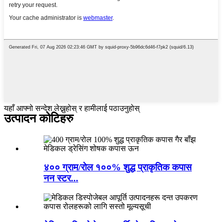
यहाँ आफ्नो सन्देश लेख्नुहोस् र हामीलाई पठाउनुहोस्
उत्पादन कोटिहरु
४०० ग्राम/रोल १००% शुद्ध प्राकृतिक कपास
नन स्टर...