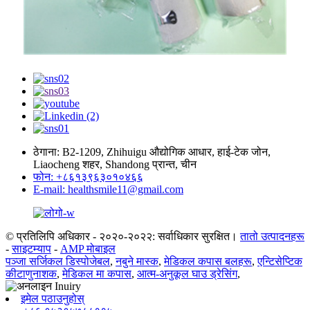
ठेगाना: B2-1209, Zhihuigu औद्योगिक आधार, हाई-टेक जोन,
Liaocheng शहर, Shandong प्रान्त, चीन
फोन: +८६१३९६३०१०४६६
E-mail: healthsmile11@gmail.com
© प्रतिलिपि अधिकार - २०२०-२०२२: सर्वाधिकार सुरक्षित।
तातो उत्पादनहरू
-
साइटम्याप
-
AMP मोबाइल
पञ्जा सर्जिकल डिस्पोजेबल
,
नबुने मास्क
,
मेडिकल कपास बलहरू
,
एन्टिसेप्टिक
कीटाणुनाशक
,
मेडिकल मा कपास
,
आत्म-अनुकूल घाउ ड्रेसिंग
,
इमेल पठाउनुहोस्