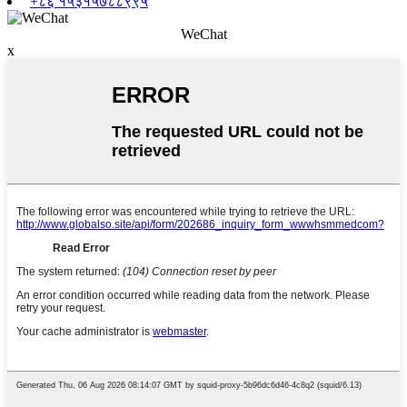
+८६ १५३१५७८८९९५
WeChat
x