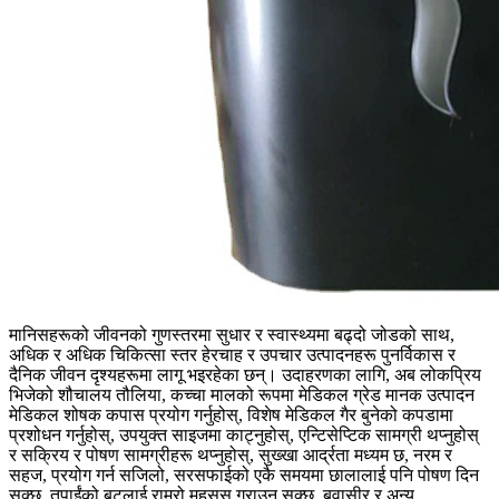
मानिसहरूको जीवनको गुणस्तरमा सुधार र स्वास्थ्यमा बढ्दो जोडको साथ,
अधिक र अधिक चिकित्सा स्तर हेरचाह र उपचार उत्पादनहरू पुनर्विकास र
दैनिक जीवन दृश्यहरूमा लागू भइरहेका छन्। उदाहरणका लागि, अब लोकप्रिय
भिजेको शौचालय तौलिया, कच्चा मालको रूपमा मेडिकल ग्रेड मानक उत्पादन
मेडिकल शोषक कपास प्रयोग गर्नुहोस्, विशेष मेडिकल गैर बुनेको कपडामा
प्रशोधन गर्नुहोस्, उपयुक्त साइजमा काट्नुहोस्, एन्टिसेप्टिक सामग्री थप्नुहोस्
र सक्रिय र पोषण सामग्रीहरू थप्नुहोस्, सुख्खा आर्द्रता मध्यम छ, नरम र
सहज, प्रयोग गर्न सजिलो, सरसफाईको एकै समयमा छालालाई पनि पोषण दिन
सक्छ, तपाईंको बटलाई राम्रो महसुस गराउन सक्छ, बवासीर र अन्य