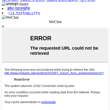
इमेल पठाउनुहोस्
+८६ १५३१५७८८९९५
WeChat
x