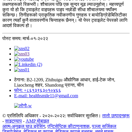
लक्षणहरूको रिकभरी। शौचालय पछि एक सुन्दर मूड ल्याउनुहोस्। महत्त्वपूर्ण
कुरा यो हो कि ट्वाइलेट वाइपहरू पाइप नछोडी सीधा शौचालयमा फ्याँक्न
सकिन्छ। तिनीहरूको प्राकृतिक नवीकरणीय गुणहरू र बायोडिग्रेडेबिलिटीका
कारण त्यहाँ कुनै वातावरणीय चिन्ताहरू छैनन्। यो पेपर ट्वाइलेट पेपरको लागि
आदर्श विकल्प हो।
पोस्ट समय: मार्च-०१-२०२२
ठेगाना: B2-1209, Zhihuigu औद्योगिक आधार, हाई-टेक जोन,
Liaocheng शहर, Shandong प्रान्त, चीन
फोन: +८६१३९६३०१०४६६
E-mail: healthsmile11@gmail.com
© प्रतिलिपि अधिकार - २०२०-२०२२: सर्वाधिकार सुरक्षित।
तातो उत्पादनहरू
-
साइटम्याप
-
AMP मोबाइल
आत्म-अनुकूल घाउ ड्रेसिंग
,
एन्टिसेप्टिक कीटाणुनाशक
,
पञ्जा सर्जिकल
डिस्पोजेबल
,
मेडिकल मा कपास
,
मेडिकल कपास बलहरू
,
नबुने मास्क
,