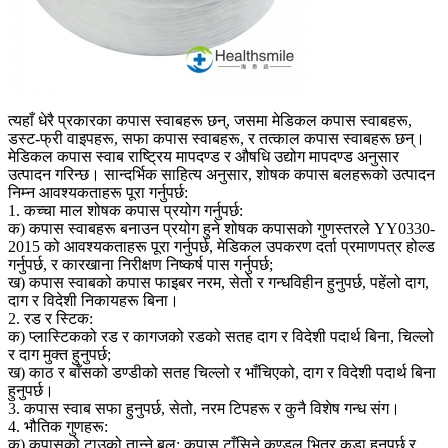
त्यहाँ धेरै प्रकारका कपास स्वाबहरू छन्, जसमा मेडिकल कपास स्वाबहरू,
डस्ट-फ्री वाइपहरू, सफा कपास स्वाबहरू, र तत्काल कपास स्वाबहरू छन्।
मेडिकल कपास स्वाब राष्ट्रिय मापदण्ड र औषधि उद्योग मापदण्ड अनुसार
उत्पादन गरिन्छ। सान्दर्भिक साहित्य अनुसार, शोषक कपास बलहरूको उत्पादन
निम्न आवश्यकताहरू पूरा गर्नुपर्छ:
1. कच्चा माल शोषक कपास प्रयोग गर्नुपर्छ:
क) कपास स्वाबहरू बनाउन प्रयोग हुने शोषक कपासको गुणस्तरले YY0330-
2015 को आवश्यकताहरू पूरा गर्नुपर्छ, मेडिकल उपकरण दर्ता प्रमाणपत्र होल्ड
गर्नुपर्छ, र कारखाना निरीक्षण निष्कर्ष पास गर्नुपर्छ;
ख) कपास स्वाबको कपास फाइबर नरम, सेतो र गन्धविहीन हुनुपर्छ, पहेंलो दाग,
दाग र विदेशी निकायहरू बिना।
2. रड र स्टिक:
क) प्लास्टिकको रड र कागजको रडको सतह दाग र विदेशी पदार्थ बिना, चिल्लो
र दाग मुक्त हुनुपर्छ;
ख) काठ र बाँसको डण्डीको सतह चिल्लो र भाँचिएको, दाग र विदेशी पदार्थ बिना
हुनुपर्छ।
3. कपास स्वाब सफा हुनुपर्छ, सेतो, नरम टिपहरू र कुनै विशेष गन्ध संग।
4. भौतिक गुणहरू:
क) कपासको टाउको तान्ने बल: कपास टाँसिने कुण्डल भित्र कडा हुनुपर्छ र