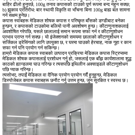
बाहिर ढीलो हुनुपर्छ, 100g तनाव कपासको टाउको पूर्ण रूपमा बन्द नहुन सक्छ;
b) झुकाव प्रतिरोध: बार स्थायी विकृति वा भाँचना बिना 100g बाह्य बल सामना
गर्न सक्षम हुनेछ।
कपास स्वाबहरू मेडिकल शोषक कपास र परिष्कृत बाँसको डण्डीबाट बनेका
हुन्छन्, र कपासको टाउकोमा बलियो पानी अवशोषण हुन्छ। कीटाणुनाशकलाई
अवशोषित गरेपछि, यसले छालालाई समान रूपमा सफा गर्न र कीटाणुशोधन
प्रभाव प्राप्त गर्न सक्छ। यो इंजेक्शनको समयमा छालाको कीटाणुशोधन र
सर्जिकल ड्रेसिंगको लागि उपयुक्त छ, र घरमा घाउको हेरचाह, नाक गुहा र कान
सफा गर्न पनि प्रयोग गर्न सकिन्छ।
हाम्रो मेडिकल कपास स्वाबको उत्पादन प्रक्रिया मेडिकल कपास स्ट्रिप्समा
मेडिकल शोषक कपासलाई प्रशोधन गर्नु हो, जसलाई एक बाँझ कार्यशालामा शुद्ध
काठको ह्यान्डलमा घाउ गरिन्छ र त्यसपछि इथिलीन अक्साइडले कीटाणुशोधन
पछि प्याक गरिन्छ।
त्यसोभए, तपाइँ मेडिकल वा दैनिक प्रयोग प्रयोग गर्दै हुनुहुन्छ, मेडिकल
डिस्पोजेबल कपास स्वाबहरू छनौट गर्नु उत्तम हुन्छ, जुन सुरक्षित र स्वस्थ छ।