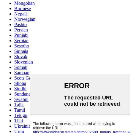
Mongolian
Burmese
Nepali
Norwegian
Pashto
Persian
Punjabi
Serbian
Sesotho
Sinhala
Slovak
Slovenian
Somali
Samoan
Scots Gaelic
Shona
Sindhi
Sundanese
Swahili
Tajik
Tamil
Telugu
Thai
Ukrainian
Urdu