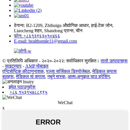
ठेगाना: B2-1209, Zhihuigu औद्योगिक आधार, हाई-टेक जोन,
Liaocheng शहर, Shandong प्रान्त, चीन
फोन: +८६१३९६३०१०४६६
E-mail: healthsmile11@gmail.com
© प्रतिलिपि अधिकार - २०२०-२०२२: सर्वाधिकार सुरक्षित।
तातो उत्पादनहरू
-
साइटम्याप
-
AMP मोबाइल
एन्टिसेप्टिक कीटाणुनाशक
,
पञ्जा सर्जिकल डिस्पोजेबल
,
मेडिकल कपास
बलहरू
,
मेडिकल मा कपास
,
नबुने मास्क
,
आत्म-अनुकूल घाउ ड्रेसिंग
,
इमेल पठाउनुहोस्
+८६ १५३१५७८८९९५
WeChat
x